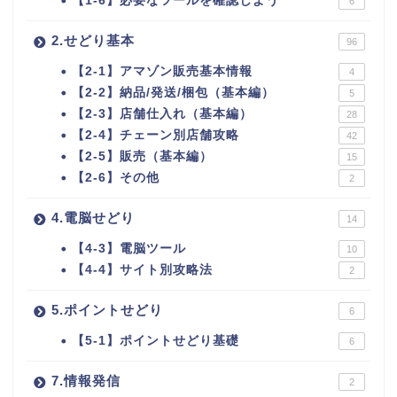
【1-6】必要なツールを確認しよう
6
2.せどり基本
96
【2-1】アマゾン販売基本情報
4
【2-2】納品/発送/梱包（基本編）
5
【2-3】店舗仕入れ（基本編）
28
【2-4】チェーン別店舗攻略
42
【2-5】販売（基本編）
15
【2-6】その他
2
4.電脳せどり
14
【4-3】電脳ツール
10
【4-4】サイト別攻略法
2
5.ポイントせどり
6
【5-1】ポイントせどり基礎
6
7.情報発信
2