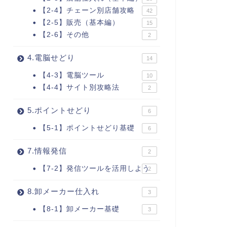
【2-4】チェーン別店舗攻略
42
【2-5】販売（基本編）
15
【2-6】その他
2
4.電脳せどり
14
【4-3】電脳ツール
10
【4-4】サイト別攻略法
2
5.ポイントせどり
6
【5-1】ポイントせどり基礎
6
7.情報発信
2
【7-2】発信ツールを活用しよう
2
8.卸メーカー仕入れ
3
【8-1】卸メーカー基礎
3