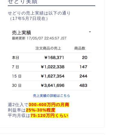
せどり実績
せどりの売上実績は以下の通り
（17年5月7日現在）
週2仕入で
300-400万円の月商
利益率は
25%-30%程度
平均月収は
75-120万円くらい