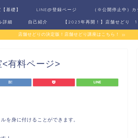
室【基礎】
LINE@登録ページ
（※公開停止中）カ
ル詳細
自己紹介
【2023年再開！】店舗せどり 
店舗せどりの決定版！店舗せどり講座はこちら！
<有料ページ>
キルを身に付けることができます。