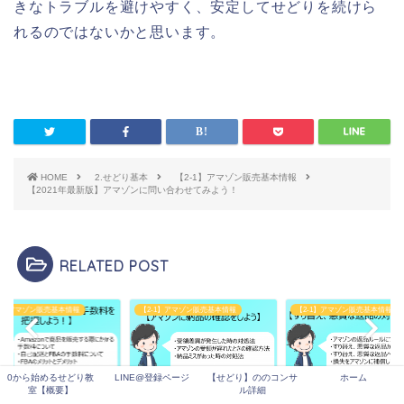
きなトラブルを避けやすく、安定してせどりを続けら
れるのではないかと思います。
HOME
2.せどり基本
【2-1】アマゾン販売基本情報
【2021年最新版】アマゾンに問い合わせてみよう！
RELATED POST
-1】アマゾン販売基本情報
【2-1】アマゾン販売基本情報
【2-1】アマゾン販売基本情報
0から始めるせどり教
LINE@登録ページ
【せどり】ののコンサ
ホーム
室【概要】
ル詳細
マゾンに納品の確認を
すり替え、悪質な返品の
商品を販売する際に