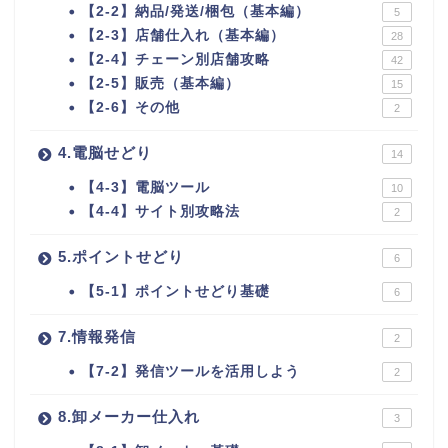
【2-2】納品/発送/梱包（基本編）
5
【2-3】店舗仕入れ（基本編）
28
【2-4】チェーン別店舗攻略
42
【2-5】販売（基本編）
15
【2-6】その他
2
4.電脳せどり
14
【4-3】電脳ツール
10
【4-4】サイト別攻略法
2
5.ポイントせどり
6
【5-1】ポイントせどり基礎
6
7.情報発信
2
【7-2】発信ツールを活用しよう
2
8.卸メーカー仕入れ
3