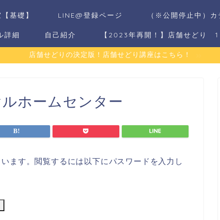
室【基礎】
LINE@登録ページ
（※公開停止中）カ
ル詳細
自己紹介
【2023年再開！】店舗せどり 
店舗せどりの決定版！店舗せどり講座はこちら！
ヤルホームセンター
ています。閲覧するには以下にパスワードを入力し