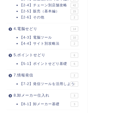
【2-4】チェーン別店舗攻略
42
【2-5】販売（基本編）
15
【2-6】その他
2
4.電脳せどり
14
【4-3】電脳ツール
10
【4-4】サイト別攻略法
2
5.ポイントせどり
6
【5-1】ポイントせどり基礎
6
7.情報発信
2
【7-2】発信ツールを活用しよう
2
8.卸メーカー仕入れ
3
【8-1】卸メーカー基礎
3