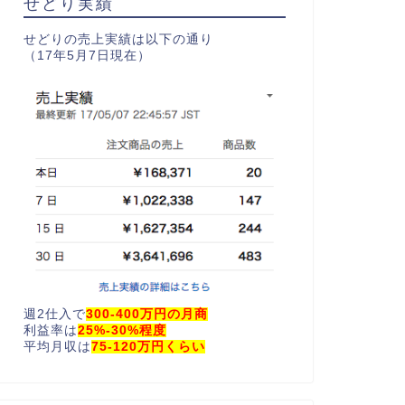
せどり実績
せどりの売上実績は以下の通り
（17年5月7日現在）
週2仕入で
300-400万円の月商
利益率は
25%-30%程度
平均月収は
75-120万円くらい