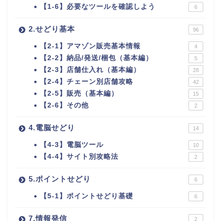
【1-6】必要なツールを確認しよう
6
2.せどり基本
96
【2-1】アマゾン販売基本情報
4
【2-2】納品/発送/梱包（基本編）
5
【2-3】店舗仕入れ（基本編）
28
【2-4】チェーン別店舗攻略
42
【2-5】販売（基本編）
15
【2-6】その他
2
4.電脳せどり
14
【4-3】電脳ツール
10
【4-4】サイト別攻略法
2
5.ポイントせどり
6
【5-1】ポイントせどり基礎
6
7.情報発信
2