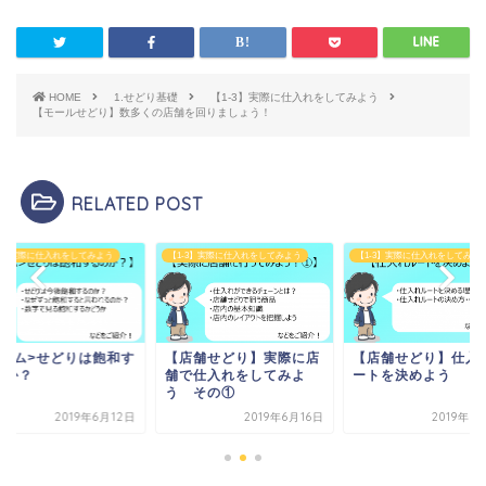
HOME
1.せどり基礎
【1-3】実際に仕入れをしてみよう
【モールせどり】数多くの店舗を回りましょう！
RELATED POST
-3】実際に仕入れをしてみよう
【1-3】実際に仕入れをしてみよう
【1-3】実際に仕入れをしてみよ
店舗せどり】実際に店
【店舗せどり】仕入れル
<コラム>せどりは飽
で仕入れをしてみよ
ートを決めよう
るのか？
 その①
2019年6月16日
2019年8月16日
2019年6