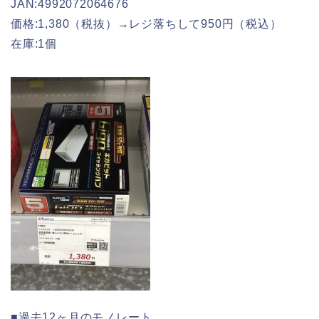
JAN:4992072064676
価格:1,380（税抜）→レジ落ちして950円（税込）
在庫:1個
■過去12ヶ月のモノレート