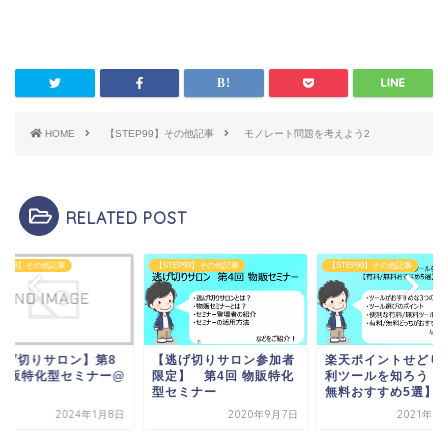
HOME
【STEP99】その他記事
モノレート問題を考えよう2
RELATED POST
TEP99】その他記事
【STEP99】その他記事
【STEP99】その他記事
逃げ切りサロン】第8
【逃げ切りサロン参加者
楽天ポイントせどり
 物販特化型セミナー@
限定】 第4回 物販特化
利ツールを知ろう【有
京
型セミナー
無料おすすめ5選】
2024年1月8日
2020年9月7日
2021年6