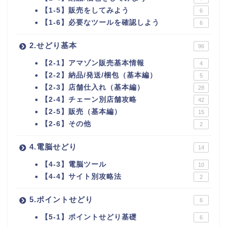
【1-5】販売をしてみよう
6
【1-6】必要なツールを確認しよう
6
2.せどり基本
96
【2-1】アマゾン販売基本情報
4
【2-2】納品/発送/梱包（基本編）
5
【2-3】店舗仕入れ（基本編）
28
【2-4】チェーン別店舗攻略
42
【2-5】販売（基本編）
15
【2-6】その他
2
4.電脳せどり
14
【4-3】電脳ツール
10
【4-4】サイト別攻略法
2
5.ポイントせどり
6
【5-1】ポイントせどり基礎
6