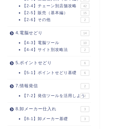
【2-4】チェーン別店舗攻略
42
【2-5】販売（基本編）
15
【2-6】その他
2
4.電脳せどり
14
【4-3】電脳ツール
10
【4-4】サイト別攻略法
2
5.ポイントせどり
6
【5-1】ポイントせどり基礎
6
7.情報発信
2
【7-2】発信ツールを活用しよう
2
8.卸メーカー仕入れ
3
【8-1】卸メーカー基礎
3