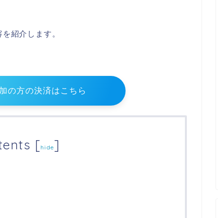
容を紹介します。
加の方の決済はこちら
tents
[
]
hide