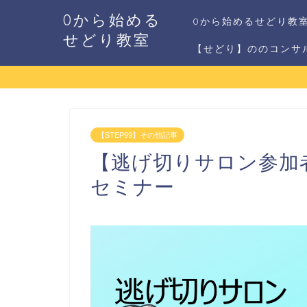
0から始める
0から始めるせどり教
せどり教室
【せどり】ののコンサ
【STEP99】その他記事
【逃げ切りサロン参加
セミナー