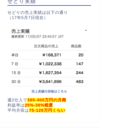
せどり実績
せどりの売上実績は以下の通り
（17年5月7日現在）
週2仕入で
300-400万円の月商
利益率は
25%-30%程度
平均月収は
75-120万円くらい