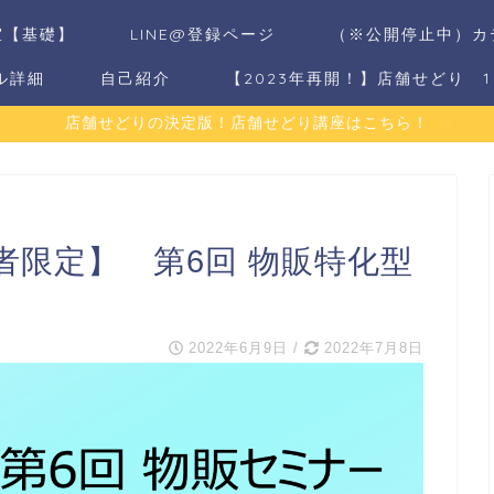
室【基礎】
LINE@登録ページ
（※公開停止中）カ
ル詳細
自己紹介
【2023年再開！】店舗せどり 
店舗せどりの決定版！店舗せどり講座はこちら！
者限定】 第6回 物販特化型
2022年6月9日
/
2022年7月8日