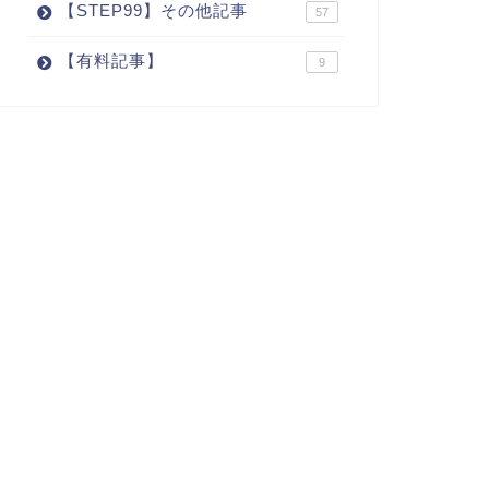
【STEP99】その他記事
57
【有料記事】
9