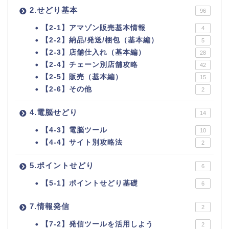
2.せどり基本
96
【2-1】アマゾン販売基本情報
4
【2-2】納品/発送/梱包（基本編）
5
【2-3】店舗仕入れ（基本編）
28
【2-4】チェーン別店舗攻略
42
【2-5】販売（基本編）
15
【2-6】その他
2
4.電脳せどり
14
【4-3】電脳ツール
10
【4-4】サイト別攻略法
2
5.ポイントせどり
6
【5-1】ポイントせどり基礎
6
7.情報発信
2
【7-2】発信ツールを活用しよう
2