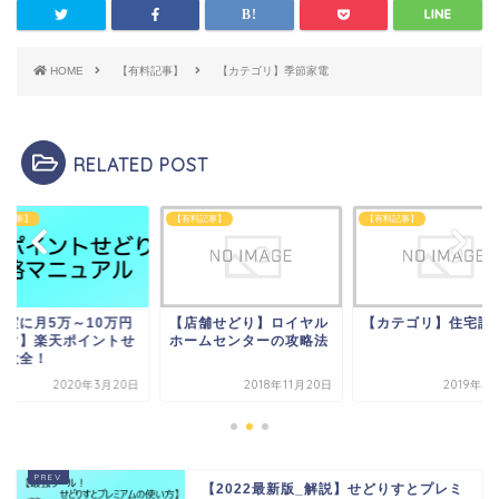
HOME
【有料記事】
【カテゴリ】季節家電
RELATED POST
料記事】
【有料記事】
【有料記事】
堅実に月5万～10万円
【店舗せどり】ロイヤル
【カテゴリ】住宅設
稼ぐ】楽天ポイントせ
ホームセンターの攻略法
り大全！
2020年3月20日
2018年11月20日
2019年4
【2022最新版_解説】せどりすとプレミ