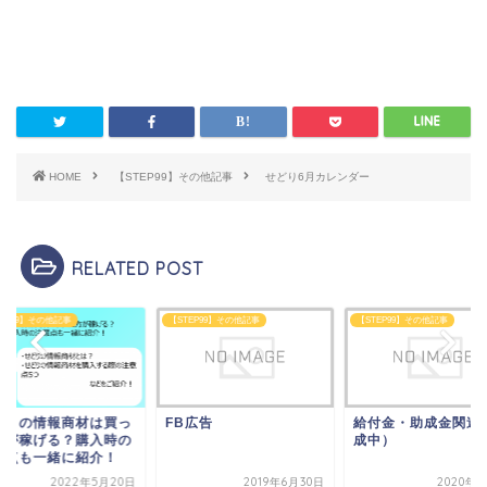
HOME
【STEP99】その他記事
せどり6月カレンダー
RELATED POST
TEP99】その他記事
【STEP99】その他記事
【STEP99】その他記事
B広告
給付金・助成金関連（作
せどりの情報商材は
成中）
た方が稼げる？購入
注意点も一緒に紹介
2019年6月30日
2020年6月1日
2022年5月