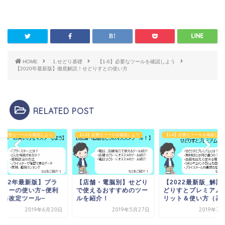
HOME
1.せどり基礎
【1-6】必要なツールを確認しよう
【2020年最新版】徹底解説！せどりすとの使い方
RELATED POST
-6】必要なツールを確認しよう
【1-6】必要なツールを確認しよう
【1-6】必要なツールを確認しよ
店舗・電脳別】せどり
【2022最新版_解説】せ
【2022年最新版】
使えるおすすめのツー
どりすとプレミアムのメ
イスターの使い方~
を紹介！
リット＆使い方（基...
な価格改定ツール~
2019年5月27日
2019年3月27日
2019年6