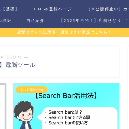
室【基礎】
LINE@登録ページ
（※公開停止中）カ
ル詳細
自己紹介
【2023年再開！】店舗せどり 
店舗せどりの決定版！店舗せどり講座はこちら！
CATEGORY ―
3】電脳ツール
【4-3】電脳ツール