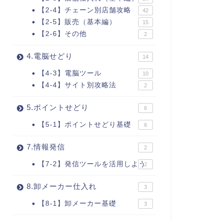
【2-4】チェーン別店舗攻略
42
【2-5】販売（基本編）
15
【2-6】その他
2
4.電脳せどり
14
【4-3】電脳ツール
10
【4-4】サイト別攻略法
2
5.ポイントせどり
6
【5-1】ポイントせどり基礎
6
7.情報発信
2
【7-2】発信ツールを活用しよう
2
8.卸メーカー仕入れ
3
【8-1】卸メーカー基礎
3