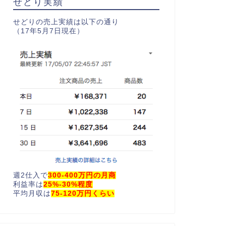
せどり実績
せどりの売上実績は以下の通り
（17年5月7日現在）
週2仕入で
300-400万円の月商
利益率は
25%-30%程度
平均月収は
75-120万円くらい