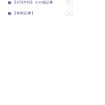
【STEP99】その他記事
57
【有料記事】
9