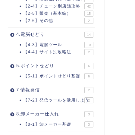
【2-4】チェーン別店舗攻略
42
【2-5】販売（基本編）
15
【2-6】その他
2
4.電脳せどり
14
【4-3】電脳ツール
10
【4-4】サイト別攻略法
2
5.ポイントせどり
6
【5-1】ポイントせどり基礎
6
7.情報発信
2
【7-2】発信ツールを活用しよう
2
8.卸メーカー仕入れ
3
【8-1】卸メーカー基礎
3