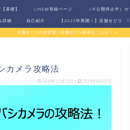
室【基礎】
LINE@登録ページ
（※公開停止中）カ
ル詳細
自己紹介
【2023年再開！】店舗せどり 
店舗せどりの決定版！店舗せどり講座はこちら！
シカメラ攻略法
2018年11月21日
/
2019年6月27日