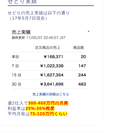
せどり実績
せどりの売上実績は以下の通り
（17年5月7日現在）
週2仕入で
300-400万円の月商
利益率は
25%-30%程度
平均月収は
75-120万円くらい