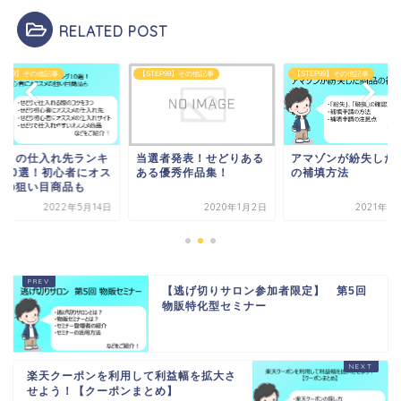
RELATED POST
TEP99】その他記事
【STEP99】その他記事
【STEP99】その他記事
選者発表！せどりある
アマゾンが紛失した商品
せどりの仕入れ先ラ
る優秀作品集！
の補填方法
ング10選！初心者に
スメの狙い目商品も
2020年1月2日
2021年5月13日
2022年5
【逃げ切りサロン参加者限定】 第5回
物販特化型セミナー
楽天クーポンを利用して利益幅を拡大さ
せよう！【クーポンまとめ】